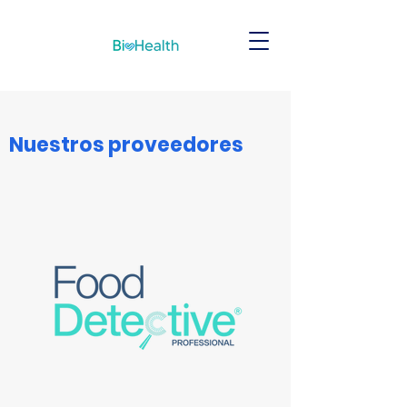
Nuestros proveedores